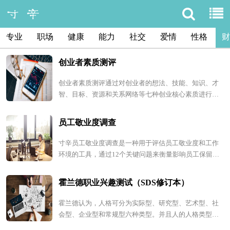
专业
职场
健康
能力
社交
爱情
性格
财
创业者素质测评
创业者素质测评通过对创业者的想法、技能、知识、才
智、目标、资源和关系网络等七种创业核心素质进行评
估，帮助创业者了解自己的创业潜力和优势，为创业决
策和行动提供参考和指导。
员工敬业度调查
寸辛员工敬业度调查是一种用于评估员工敬业度和工作
环境的工具，通过12个关键问题来衡量影响员工保留、
利润、效率及顾客满意度的因素。它旨在帮助企业了解
并改善其内部管理和员工参与度。
霍兰德职业兴趣测试（SDS修订本）
霍兰德认为，人格可分为实际型、研究型、艺术型、社
会型、企业型和常规型六种类型。并且人的人格类型、
兴趣与职业密切相关，凡是具有职业兴趣的职业，都可