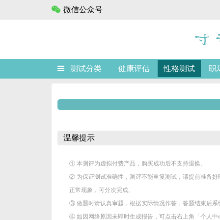
微信公众号
微信公众号
测试分类
健康评估
性格测试
职
温馨提示
① 本测评为虚拟付费产品，购买成功后不支持退换。
② 为保证测试准确性，测评不能重复测试，请提前准备
正常现象，可分次完成。
③ 做题时请认真审题，根据实际情况作答，答题结束后系
④ 如因网络原因未即时生成报告，可点击右上角「个人中