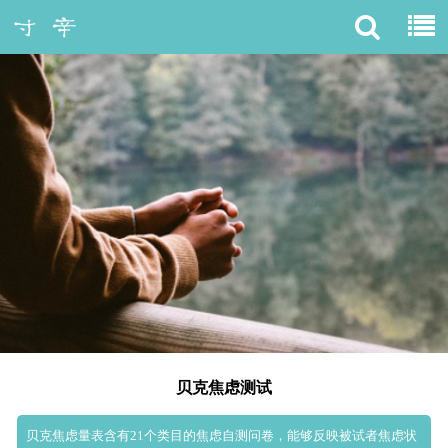
贝克焦虑测试
贝克焦虑量表含有21个类目的焦虑自测问卷，能够反映被试者焦虑状