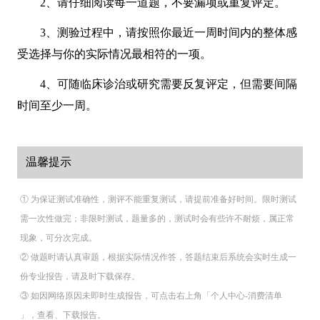
2、请仔细阅读每一道题，不要漏项或重复评定。
3、测验过程中，请按照你最近一周时间内的整体感
受选择与你的实际情况最相符的一项。
4、可随临床诊治或研究需要反复评定，但需要间隔
时间至少一周。
温馨提示
① 为保证测试准确性，测评不能重复测试，请提前准备好时间。限时测试
需一次性做完；非限时测试，题量多的，测试时会有些许不耐烦，属正常
现象，可分次完成。
② 做题时请认真审题，根据实际情况作答，答题结束后系统会实时生成一
份专业报告，请及时下载保存。
③ 如因网络原因未即时生成报告，可点击右上角「个人中心-消费清单
」，查看、下载报告。