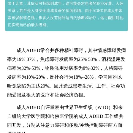
限于儿童，其症状可持续到成年，这可能会对患者的职业发展、人际
关系，甚至是人身安全造成显著的负面影响。由于ADHD在成人中常
常被误解或忽视，很多人没有得到适当的诊断和治疗，这可能阻碍他
们实现自己的最大潜能。
成人ADHD常合并多种精神障碍，其中情感障碍发病
率为19%-37%，焦虑障碍发病率为25%-53%，酒精滥用发
病率为32%-53%，物质滥用发病率为8%-32%，人格障碍
发病率为10%-20%，反社会行为18%--28%，学习困难以
听觉缺陷为主达20%。因此造成患者生活、工作、社会功
能受损及很大的医疗和社会经济负担。
成人ADHD自评量表由世界卫生组织（WTO）和来
自纽约大学医学院和哈佛医学院的成人 ADHD 工作组共
同开发，分别从注意力障碍和多动/冲动控制障碍两方面