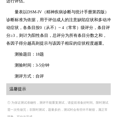
进行评估。
量表以DSM-IV（精神疾病诊断与统计手册第四版）
诊断标准为依据，用于评估成人的注意缺陷症状和多动冲
动症状，各条目按0（从不）~ 4（常常）级评分，条目评
分≥3，则计为阳性条目，总评分为所有条目分数之和，
各因子得分越高则提示与该因子相应的症状程度越重。
测验题目：18题
测验时间：3-5分钟
测评方式：自评
温馨提示
① 为保证测试准确性，测评不能重复测试，请提前准备好时间。限时测试
需一次性做完；非限时测试，题量多的，测试时会有些许不耐烦，属正常
现象，可分次完成。